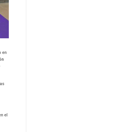
o en
ón
e
das
n el