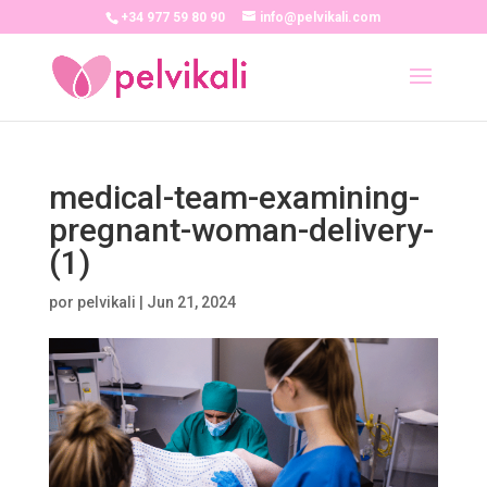
+34 977 59 80 90
info@pelvikali.com
medical-team-examining-
pregnant-woman-delivery-
(1)
por
pelvikali
|
Jun 21, 2024