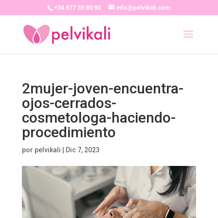
+34 977 59 80 90
info@pelvikali.com
2mujer-joven-encuentra-
ojos-cerrados-
cosmetologa-haciendo-
procedimiento
por
pelvikali
|
Dic 7, 2023