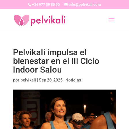
+34 977 59 80 90
info@pelvikali.com
Pelvikali impulsa el
bienestar en el III Ciclo
Indoor Salou
por
pelvikali
|
Sep 28, 2025
|
Noticias