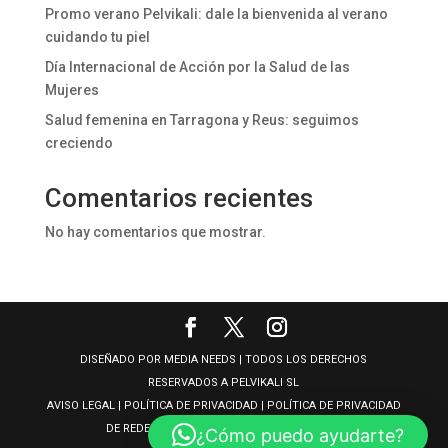
Promo verano Pelvikali: dale la bienvenida al verano
cuidando tu piel
Día Internacional de Acción por la Salud de las
Mujeres
Salud femenina en Tarragona y Reus: seguimos
creciendo
Comentarios recientes
No hay comentarios que mostrar.
DISEÑADO POR
MEDIA NEEDS
| TODOS LOS DERECHOS
RESERVADOS A
PELVIKALI SL
AVISO LEGAL
| POLÍTICA DE PRIVACIDAD
| POLÍTICA DE PRIVACIDAD
DE REDES SOCIALES
| POLÍTICA DE COOKIESS
¿Cómo puedo ayudarte?